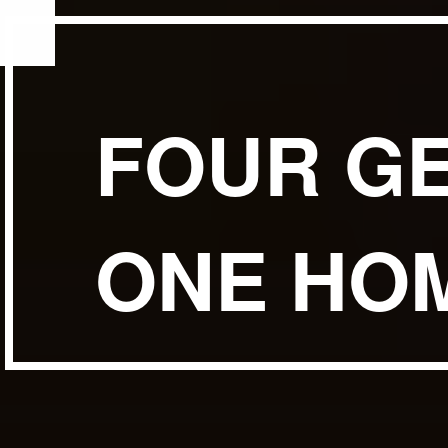
F
O
U
R
G
O
N
E
H
O